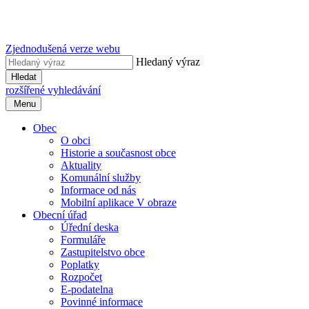
Zjednodušená verze webu
Hledaný výraz
Hledat
rozšířené vyhledávání
Menu
Obec
O obci
Historie a současnost obce
Aktuality
Komunální služby
Informace od nás
Mobilní aplikace V obraze
Obecní úřad
Úřední deska
Formuláře
Zastupitelstvo obce
Poplatky
Rozpočet
E-podatelna
Povinné informace