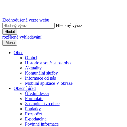
Zjednodušená verze webu
Hledaný výraz
Hledat
rozšířené vyhledávání
Menu
Obec
O obci
Historie a současnost obce
Aktuality
Komunální služby
Informace od nás
Mobilní aplikace V obraze
Obecní úřad
Úřední deska
Formuláře
Zastupitelstvo obce
Poplatky
Rozpočet
E-podatelna
Povinné informace