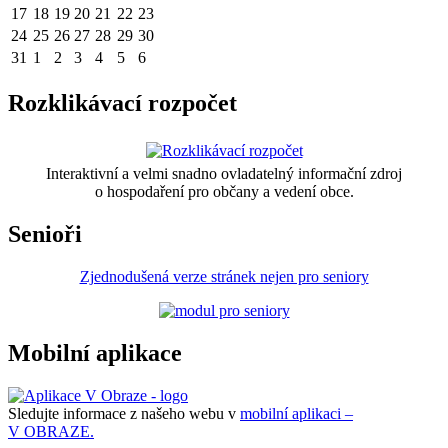
17
18
19
20
21
22
23
24
25
26
27
28
29
30
31
1
2
3
4
5
6
Rozklikávací rozpočet
Interaktivní a velmi snadno ovladatelný informační zdroj
o hospodaření pro občany a vedení obce.
Senioři
Zjednodušená verze stránek nejen pro seniory
Mobilní aplikace
Sledujte informace z našeho webu v
mobilní aplikaci –
V OBRAZE.