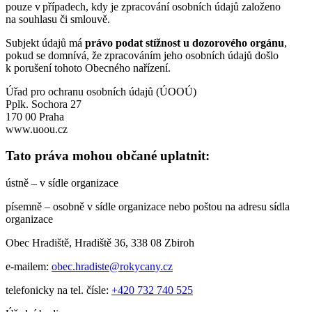
pouze v případech, kdy je zpracování osobních údajů založeno
na souhlasu či smlouvě.
Subjekt údajů má
právo podat stížnost u dozorového orgánu
,
pokud se domnívá, že zpracováním jeho osobních údajů došlo
k porušení tohoto Obecného nařízení.
Úřad pro ochranu osobních údajů (ÚOOÚ)
Pplk. Sochora 27
170 00 Praha
www.uoou.cz
Tato práva mohou občané uplatnit:
ústně – v sídle organizace
písemně – osobně v sídle organizace nebo poštou na adresu sídla
organizace
Obec Hradiště, Hradiště 36, 338 08 Zbiroh
e-mailem:
obec.hradiste@rokycany.cz
telefonicky na tel. čísle:
+420 732 740 525