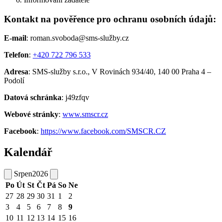
Kontakt na pověřence pro ochranu osobních údajů:
E-mail
: roman.svoboda@sms-služby.cz
Telefon
:
+420 722 796 533
Adresa
: SMS-služby s.r.o., V Rovinách 934/40, 140 00 Praha 4 –
Podolí
Datová schránka
: j49zfqv
Webové stránky
:
www.smscr.cz
Facebook
:
https://www.facebook.com/SMSCR.CZ
Kalendář
Srpen
2026
Po
Út
St
Čt
Pá
So
Ne
27
28
29
30
31
1
2
3
4
5
6
7
8
9
10
11
12
13
14
15
16