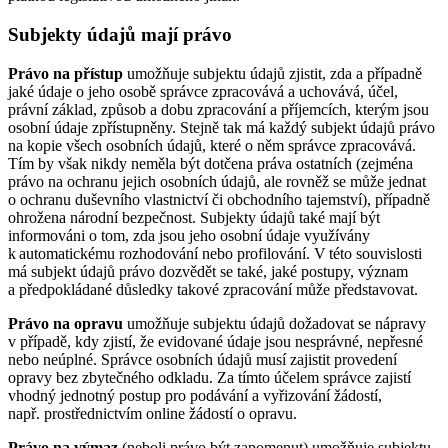
Subjekty údajů mají právo
Právo na přístup
umožňuje subjektu údajů zjistit, zda a případně
jaké údaje o jeho osobě správce zpracovává a uchovává, účel,
právní základ, způsob a dobu zpracování a příjemcích, kterým jsou
osobní údaje zpřístupněny. Stejně tak má každý subjekt údajů právo
na kopie všech osobních údajů, které o něm správce zpracovává.
Tím by však nikdy neměla být dotčena práva ostatních (zejména
právo na ochranu jejich osobních údajů, ale rovněž se může jednat
o ochranu duševního vlastnictví či obchodního tajemství), případně
ohrožena národní bezpečnost. Subjekty údajů také mají být
informováni o tom, zda jsou jeho osobní údaje využívány
k automatickému rozhodování nebo profilování. V této souvislosti
má subjekt údajů právo dozvědět se také, jaké postupy, význam
a předpokládané důsledky takové zpracování může představovat.
Právo na opravu
umožňuje subjektu údajů dožadovat se nápravy
v případě, kdy zjistí, že evidované údaje jsou nesprávné, nepřesné
nebo neúplné. Správce osobních údajů musí zajistit provedení
opravy bez zbytečného odkladu. Za tímto účelem správce zajistí
vhodný jednotný postup pro podávání a vyřizování žádostí,
např. prostřednictvím online žádostí o opravu.
Právo na výmaz
(neboli právo být zapomenut) umožňuje subjektu