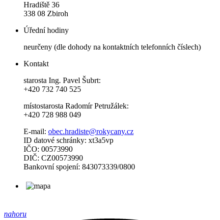
Hradiště 36
338 08 Zbiroh
Úřední hodiny
neurčeny (dle dohody na kontaktních telefonních číslech)
Kontakt
starosta Ing. Pavel Šubrt:
+420 732 740 525
místostarosta Radomír Petružálek:
+420 728 988 049
E-mail:
obec.hradiste@rokycany.cz
ID datové schránky: xt3a5vp
IČO: 00573990
DIČ: CZ00573990
Bankovní spojení: 843073339/0800
nahoru