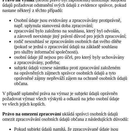
údajů požadovat odstranění svých údajů z evidence správce, pokud
nastane některý z těchto případů:
Osobní údaje jsou evidovány a zpracovávány protiprávně,
např. uplynula stanovená doba zpracování;
zpracování bylo založeno na souhlasu, který byl odvolán,
a zároveň neexistuje jiný právní důvod pro jejich zpracování;
rodič nesouhlasí se zpracováním osobních dat svého dítěte
(pokud se jedná o zpracování údajů na základě souhlasu
pro služby informační společnosti).
osobní údaje již nejsou pro účel, pro který byly uchovávány
a zpracovávány, potřeba;
subjekt údajů vznese námitku proti zpracování založeném
na oprávněných zájmech správce osobních údajů a tyto
oprávněné zájmy nepřeváží zájem na ochraně osobních údajů
občana.
V případě uplatnění práva na výmaz je subjekt údajů oprávněn
požadovat výmaz všech výskytů a odkazů na jeho osobní údaje
ve všech jejich kopiích.
Právo na omezení zpracování
ukládá správci osobních údajů
omezit zpracovávání osobních údajů občana z následujících důvodů:
Pokud subjekt údajů namítá, že zpracovávané údaje jsou