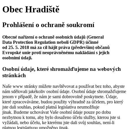
Obec Hradiště
Prohlášení o ochraně soukromí
Obecné nařízení o ochraně osobních údajů (General
Data Protection Regulation neboli GDPR) účinné
od 25. 5. 2018 má za cíl hájit práva (především) občanů
Evropské unie proti neoprávněnému nakládání s jejich
osobními údaji.
Osobní údaje, které shromažďujeme na webových
stránkách
Naše www stránky můžete navštěvovat a používat bez toho, abyste
nám sdělovali jakékoliv osobní údaje. Osobní údaje shromažďujeme
jenom v případě, že nám je sami dobrovolně poskytnete. Údaje,
které zpracováváme, budou použity výhradně za účelem, pro který
jste dali souhlas, pokud platná legislativa neumožňuje
jinak. Budeme uchovávat Vaše osobní údaje pouze po dobu
nezbytnou k tomu, aby bylo dosaženo účelu služby, kterou jste si
vyžádali, nebo účelu, ke kterému jste dali svůj souhlas, není-li
platnou legislativou umožněno jinak.