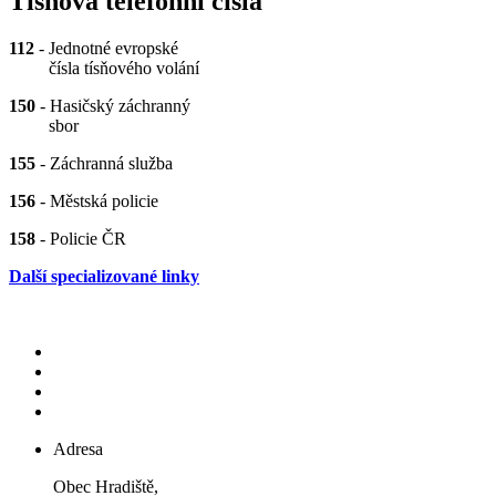
Tísňová telefonní čísla
112
- Jednotné evropské
čísla tísňového volání
150
- Hasičský záchranný
sbor
155
- Záchranná služba
156
- Městská policie
158
- Policie ČR
Další specializované linky
Adresa
Obec Hradiště,