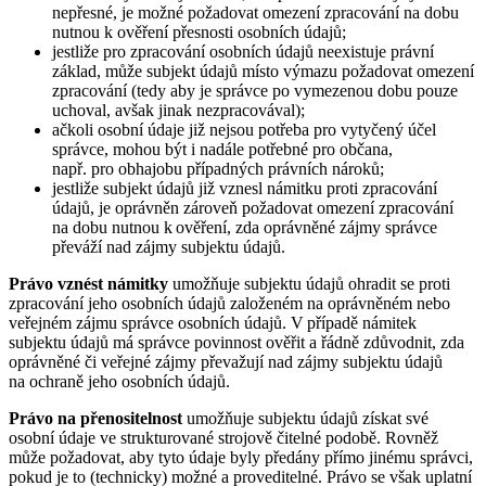
nepřesné, je možné požadovat omezení zpracování na dobu
nutnou k ověření přesnosti osobních údajů;
jestliže pro zpracování osobních údajů neexistuje právní
základ, může subjekt údajů místo výmazu požadovat omezení
zpracování (tedy aby je správce po vymezenou dobu pouze
uchoval, avšak jinak nezpracovával);
ačkoli osobní údaje již nejsou potřeba pro vytyčený účel
správce, mohou být i nadále potřebné pro občana,
např. pro obhajobu případných právních nároků;
jestliže subjekt údajů již vznesl námitku proti zpracování
údajů, je oprávněn zároveň požadovat omezení zpracování
na dobu nutnou k ověření, zda oprávněné zájmy správce
převáží nad zájmy subjektu údajů.
Právo vznést námitky
umožňuje subjektu údajů ohradit se proti
zpracování jeho osobních údajů založeném na oprávněném nebo
veřejném zájmu správce osobních údajů. V případě námitek
subjektu údajů má správce povinnost ověřit a řádně zdůvodnit, zda
oprávněné či veřejné zájmy převažují nad zájmy subjektu údajů
na ochraně jeho osobních údajů.
Právo na přenositelnost
umožňuje subjektu údajů získat své
osobní údaje ve strukturované strojově čitelné podobě. Rovněž
může požadovat, aby tyto údaje byly předány přímo jinému správci,
pokud je to (technicky) možné a proveditelné. Právo se však uplatní